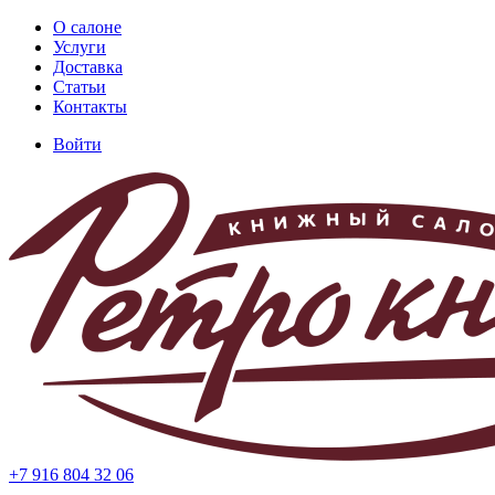
Перейти
О салоне
к
Услуги
Основная
основному
Доставка
навигация
содержанию
Статьи
Контакты
Войти
Меню
учётной
записи
пользователя
+7 916 804 32 06