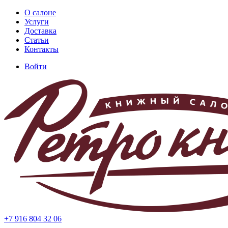
Перейти
О салоне
к
Услуги
Основная
основному
Доставка
навигация
содержанию
Статьи
Контакты
Войти
Меню
учётной
записи
пользователя
+7 916 804 32 06