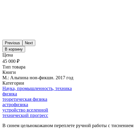
Previous
Next
В корзину
Цена
45 000 ₽
Тип товара
Книги
М.: Альпина нон-фикшн. 2017 год
Категории
Наука, промышленность, техника
физика
теоретическая физика
астрофизика
устройство вселенной
технический прогресс
В синем цельнокожаном переплете ручной работы с тиснением