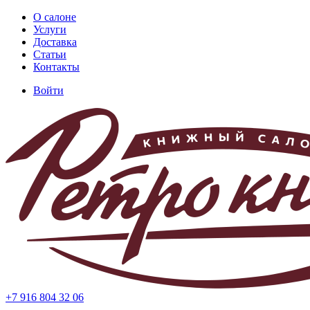
Перейти
О салоне
к
Услуги
Основная
основному
Доставка
навигация
содержанию
Статьи
Контакты
Войти
Меню
учётной
записи
пользователя
+7 916 804 32 06