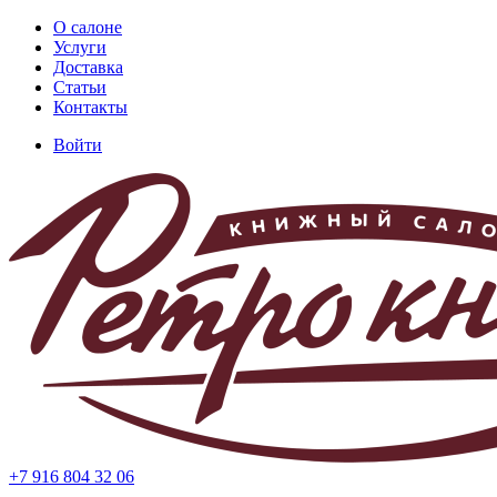
Перейти
О салоне
к
Услуги
Основная
основному
Доставка
навигация
содержанию
Статьи
Контакты
Войти
Меню
учётной
записи
пользователя
+7 916 804 32 06