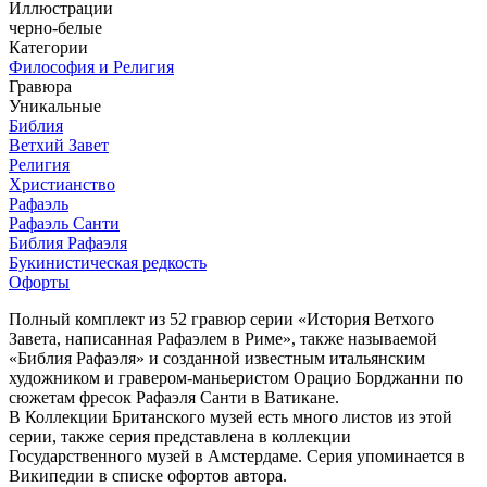
Иллюстрации
черно-белые
Категории
Философия и Религия
Гравюра
Уникальные
Библия
Ветхий Завет
Религия
Христианство
Рафаэль
Рафаэль Санти
Библия Рафаэля
Букинистическая редкость
Офорты
Полный комплект из 52 гравюр серии «История Ветхого
Завета, написанная Рафаэлем в Риме», также называемой
«Библия Рафаэля» и созданной известным итальянским
художником и гравером-маньеристом Орацио Борджанни по
сюжетам фресок Рафаэля Санти в Ватикане.
В Коллекции Британского музей есть много листов из этой
серии, также серия представлена в коллекции
Государственного музей в Амстердаме. Серия упоминается в
Википедии в списке офортов автора.