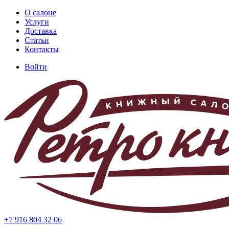
Перейти
О салоне
к
Услуги
Основная
основному
Доставка
навигация
содержанию
Статьи
Контакты
Войти
Меню
учётной
записи
пользователя
+7 916 804 32 06