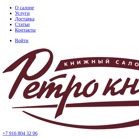
Перейти
О салоне
к
Услуги
Основная
основному
Доставка
навигация
содержанию
Статьи
Контакты
Войти
Меню
учётной
записи
пользователя
+7 916 804 32 06