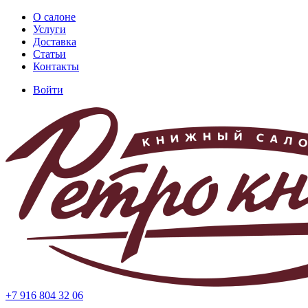
Перейти
О салоне
к
Услуги
Основная
основному
Доставка
навигация
содержанию
Статьи
Контакты
Войти
Меню
учётной
записи
пользователя
+7 916 804 32 06