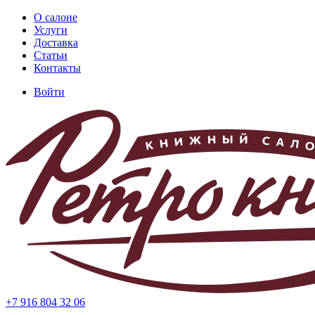
Перейти
О салоне
к
Услуги
Основная
основному
Доставка
навигация
содержанию
Статьи
Контакты
Войти
Меню
учётной
записи
пользователя
+7 916 804 32 06