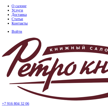
Перейти
О салоне
к
Услуги
Основная
основному
Доставка
навигация
содержанию
Статьи
Контакты
Войти
Меню
учётной
записи
пользователя
+7 916 804 32 06