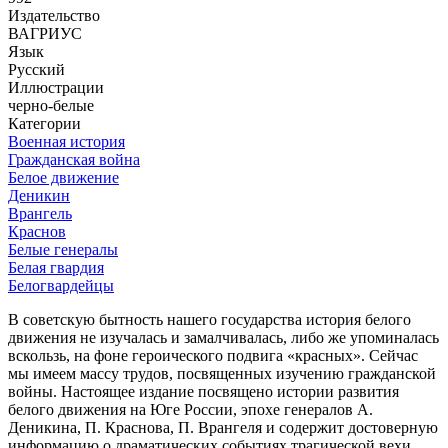
Издательство
ВАГРИУС
Язык
Русский
Иллюстрации
черно-белые
Категории
Военная история
Гражданская война
Белое движение
Деникин
Врангель
Краснов
Белые генералы
Белая гвардия
Белогвардейцы
В советскую бытность нашего государства история белого
движения не изучалась и замалчивалась, либо же упоминалась
вскользь, на фоне героического подвига «красных». Сейчас
мы имеем массу трудов, посвященных изучению гражданской
войны. Настоящее издание посвящено истории развития
белого движения на Юге России, эпохе генералов А.
Деникина, П. Краснова, П. Врангеля и содержит достоверную
информацию о драматических событиях трагической вехи