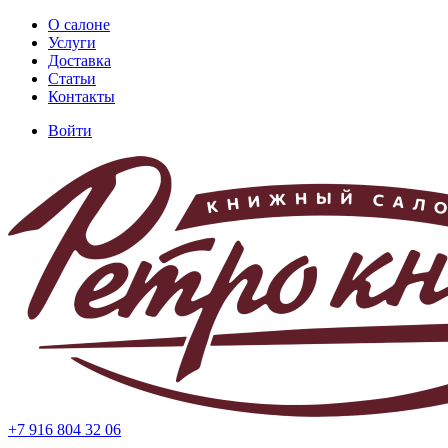
Перейти
О салоне
к
Услуги
Основная
основному
Доставка
навигация
содержанию
Статьи
Контакты
Войти
Меню
учётной
записи
пользователя
+7 916 804 32 06