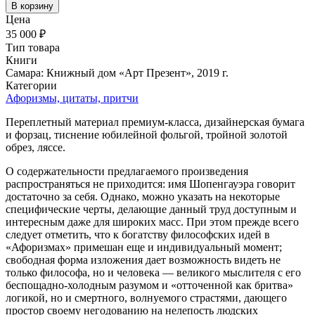
В корзину
Цена
35 000 ₽
Тип товара
Книги
Самара: Книжный дом «Арт Презент», 2019 г.
Категории
Афоризмы, цитаты, притчи
Переплетный материал премиум-класса, дизайнерская бумага
и форзац, тиснение юбилейной фольгой, тройной золотой
обрез, ляссе.
О содержательности предлагаемого произведения
распространяться не приходится: имя Шопенгауэра говорит
достаточно за себя. Однако, можно указать на некоторые
специфические черты, делающие данный труд доступным и
интересным даже для широких масс. При этом прежде всего
следует отметить, что к богатству философских идей в
«Афоризмах» примешан еще и индивидуальный момент;
свободная форма изложения дает возможность видеть не
только философа, но и человека — великого мыслителя с его
беспощадно-холодным разумом и «отточенной как бритва»
логикой, но и смертного, волнуемого страстями, дающего
простор своему негодованию на нелепость людских