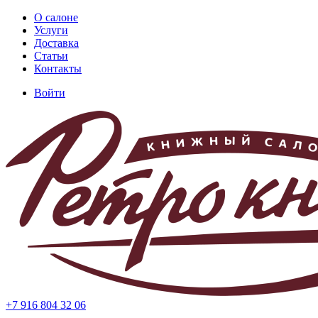
Перейти
О салоне
к
Услуги
Основная
основному
Доставка
навигация
содержанию
Статьи
Контакты
Войти
Меню
учётной
записи
пользователя
+7 916 804 32 06