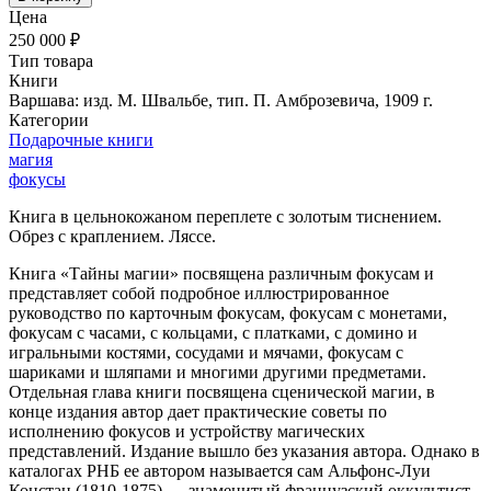
Цена
250 000 ₽
Тип товара
Книги
Варшава: изд. М. Швальбе, тип. П. Амброзевича, 1909 г.
Категории
Подарочные книги
магия
фокусы
Книга в цельнокожаном переплете с золотым тиснением.
Обрез с краплением. Ляссе.
Книга «Тайны магии» посвящена различным фокусам и
представляет собой подробное иллюстрированное
руководство по карточным фокусам, фокусам с монетами,
фокусам с часами, с кольцами, с платками, с домино и
игральными костями, сосудами и мячами, фокусам с
шариками и шляпами и многими другими предметами.
Отдельная глава книги посвящена сценической магии, в
конце издания автор дает практические советы по
исполнению фокусов и устройству магических
представлений. Издание вышло без указания автора. Однако в
каталогах РНБ ее автором называется сам Альфонс-Луи
Констан (1810-1875) — знаменитый французский оккультист